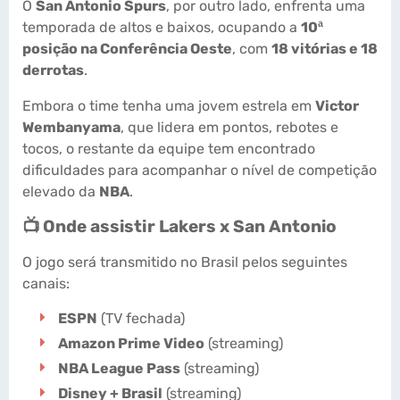
O
San Antonio Spurs
, por outro lado, enfrenta uma
temporada de altos e baixos, ocupando a
10ª
posição na Conferência Oeste
, com
18 vitórias e 18
derrotas
.
Embora o time tenha uma jovem estrela em
Victor
Wembanyama
, que lidera em pontos, rebotes e
tocos, o restante da equipe tem encontrado
dificuldades para acompanhar o nível de competição
elevado da
NBA
.
📺 Onde assistir Lakers x San Antonio
O jogo será transmitido no Brasil pelos seguintes
canais:
ESPN
(TV fechada)
Amazon Prime Video
(streaming)
NBA League Pass
(streaming)
Disney + Brasil
(streaming)