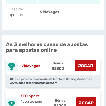
Casa de
VidaVegas
apostas
As 3 melhores casas de apostas
para apostas online
Bônus
JOGAR
VidaVegas
1
R$300
18+
| Jogue com responsabilidade | Malta Gaming Authority |
www.jogadoresanonimos.com.br/
KTO Sport
Bônus
Recursos para
JOGAR
2
R$200