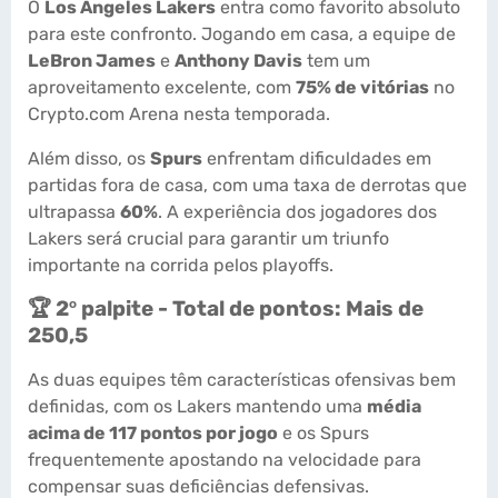
O
Los Angeles Lakers
entra como favorito absoluto
para este confronto. Jogando em casa, a equipe de
LeBron James
e
Anthony Davis
tem um
aproveitamento excelente, com
75% de vitórias
no
Crypto.com Arena nesta temporada.
Além disso, os
Spurs
enfrentam dificuldades em
partidas fora de casa, com uma taxa de derrotas que
ultrapassa
60%
. A experiência dos jogadores dos
Lakers será crucial para garantir um triunfo
importante na corrida pelos playoffs.
🏆 2º palpite - Total de pontos: Mais de
250,5
As duas equipes têm características ofensivas bem
definidas, com os Lakers mantendo uma
média
acima de 117 pontos por jogo
e os Spurs
frequentemente apostando na velocidade para
compensar suas deficiências defensivas.