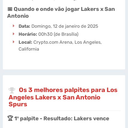
📅 Quando e onde vão jogar Lakers x San
Antonio
Data:
Domingo, 12 de janeiro de 2025
Horário:
00h30 (de Brasília)
Local:
Crypto.com Arena, Los Angeles,
California
Os 3 melhores palpites para Los
Angeles Lakers x San Antonio
Spurs
🏆 1º palpite - Resultado: Lakers vence