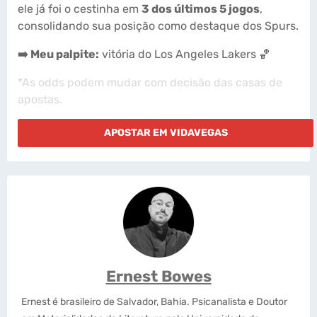
ele já foi o cestinha em
3 dos últimos 5 jogos
,
consolidando sua posição como destaque dos Spurs.
➡️ Meu palpite:
vitória do Los Angeles Lakers 🏀
*As odds podem mudar com decisão das casas de
apostas.
APOSTAR EM VIDAVEGAS
Ernest Bowes
Ernest é brasileiro de Salvador, Bahia. Psicanalista e Doutor