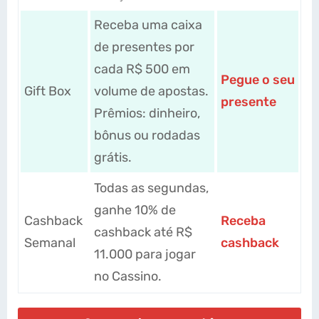
Receba uma caixa
de presentes por
cada R$ 500 em
Pegue o seu
Gift Box
volume de apostas.
presente
Prêmios: dinheiro,
bônus ou rodadas
grátis.
Todas as segundas,
ganhe 10% de
Cashback
Receba
cashback até R$
Semanal
cashback
11.000 para jogar
no Cassino.