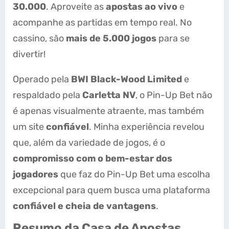
30.000
. Aproveite as
apostas ao vivo
e
acompanhe as partidas em tempo real. No
cassino, são
mais de 5.000 jogos
para se
divertir!
Operado pela
BWI Black-Wood Limited
e
respaldado pela
Carletta NV
, o Pin-Up Bet não
é apenas visualmente atraente, mas também
um site
confiável
. Minha experiência revelou
que, além da variedade de jogos, é o
compromisso com o bem-estar dos
jogadores
que faz do Pin-Up Bet uma escolha
excepcional para quem busca uma plataforma
confiável e cheia de vantagens
.
Resumo da Casa de Apostas