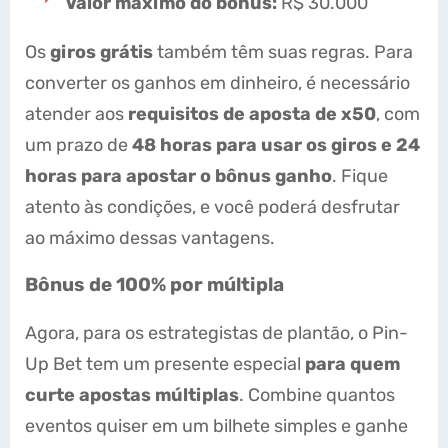
Valor máximo do bônus:
R$ 30.000
Os
giros grátis
também têm suas regras. Para
converter os ganhos em dinheiro, é necessário
atender aos
requisitos de aposta de x50
, com
um prazo de
48 horas para usar os giros e 24
horas para apostar o bônus ganho
. Fique
atento às condições, e você poderá desfrutar
ao máximo dessas vantagens.
Bônus de 100% por múltipla
Agora, para os estrategistas de plantão, o Pin-
Up Bet tem um presente especial
para quem
curte apostas múltiplas
. Combine quantos
eventos quiser em um bilhete simples e ganhe