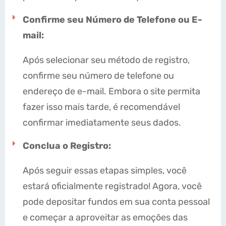
Confirme seu Número de Telefone ou E-
mail:
Após selecionar seu método de registro,
confirme seu número de telefone ou
endereço de e-mail. Embora o site permita
fazer isso mais tarde, é recomendável
confirmar imediatamente seus dados.
Conclua o Registro:
Após seguir essas etapas simples, você
estará oficialmente registrado! Agora, você
pode depositar fundos em sua conta pessoal
e começar a aproveitar as emoções das