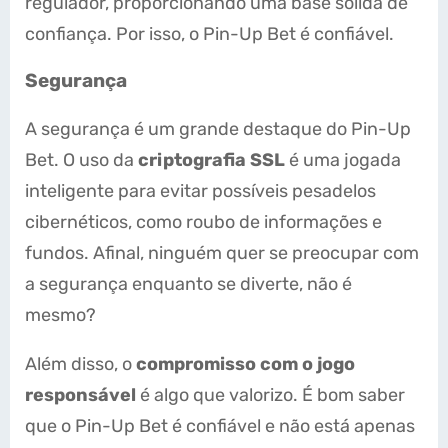
regulador, proporcionando uma base sólida de
confiança. Por isso, o Pin-Up Bet é confiável.
Segurança
A segurança é um grande destaque do Pin-Up
Bet. O uso da
criptografia SSL
é uma jogada
inteligente para evitar possíveis pesadelos
cibernéticos, como roubo de informações e
fundos. Afinal, ninguém quer se preocupar com
a segurança enquanto se diverte, não é
mesmo?
Além disso, o
compromisso com o jogo
responsável
é algo que valorizo. É bom saber
que o Pin-Up Bet é confiável e não está apenas