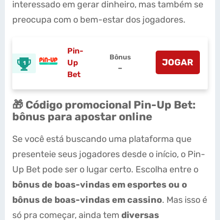
interessado em gerar dinheiro, mas também se
preocupa com o bem-estar dos jogadores.
Pin-
Bônus
JOGAR
Up
1
–
Bet
🎁 Código promocional Pin-Up Bet:
bônus para apostar online
Se você está buscando uma plataforma que
presenteie seus jogadores desde o início, o Pin-
Up Bet pode ser o lugar certo. Escolha entre o
bônus de boas-vindas em esportes ou o
bônus de boas-vindas em cassino
. Mas isso é
só pra começar, ainda tem
diversas