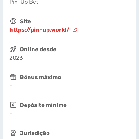
Pin-Up Bet
Site
https://pin-up.world/
Online desde
2023
Bônus máximo
–
Depósito mínimo
–
Jurisdição