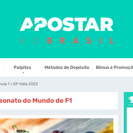
Palpites
Métodos de Depósito
Bônus e Promoç
ula 1
GP Itália 2022
peonato do Mundo de F1