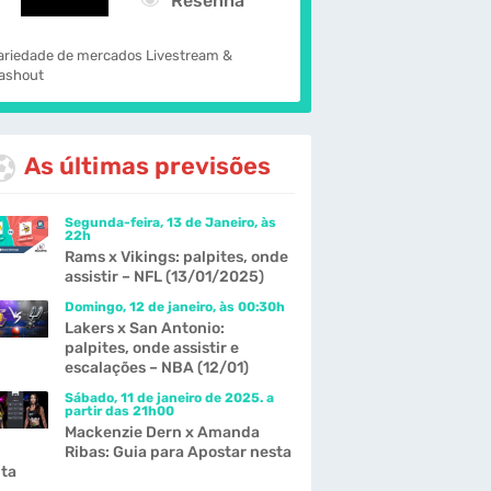
Resenha
ariedade de mercados Livestream &
ashout
As últimas previsões
Segunda-feira, 13 de Janeiro, às
22h
Rams x Vikings: palpites, onde
assistir – NFL (13/01/2025)
Domingo, 12 de janeiro, às 00:30h
Lakers x San Antonio:
palpites, onde assistir e
escalações – NBA (12/01)
Sábado, 11 de janeiro de 2025. a
partir das 21h00
Mackenzie Dern x Amanda
Ribas: Guia para Apostar nesta
ta