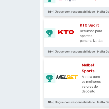
18+
| Jogue com responsabilidade | Malta G
KTO Sport
Recursos para
2
apostas
personalizadas
18+
| Jogue com responsabilidade | Malta G
Melbet
Sports
A casa com
3
os melhores
valores de
depósito
18+
| Jogue com responsabilidade | Malta G