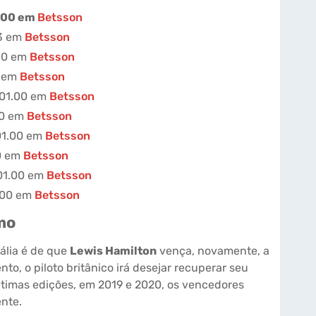
6.00 em
Betsson
03 em
Betsson
.00 em
Betsson
0 em
Betsson
501.00 em
Betsson
00 em
Betsson
501.00 em
Betsson
00 em
Betsson
001.00 em
Betsson
.00 em
Betsson
mo
ália é de que
Lewis Hamilton
vença, novamente, a
to, o piloto britânico irá desejar recuperar seu
últimas edições, em 2019 e 2020, os vencedores
nte.