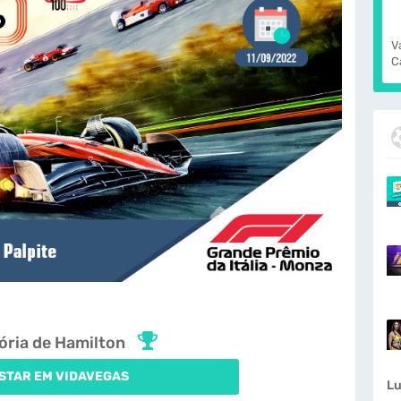
V
C
ória de Hamilton
STAR EM VIDAVEGAS
Lu