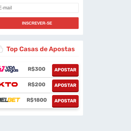
Top Casas de Apostas
R$300
APOSTAR
R$200
APOSTAR
R$1800
APOSTAR