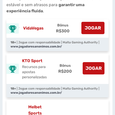
estável e sem atrasos para
garantir uma
experiência fluida
.
Bônus
JOGAR
VidaVegas
1
R$300
18+
| Jogue com responsabilidade | Malta Gaming Authority |
www.jogadoresanonimos.com.br/
KTO Sport
Bônus
Recursos para
JOGAR
2
R$200
apostas
personalizadas
18+
| Jogue com responsabilidade | Malta Gaming Authority |
www.jogadoresanonimos.com.br/
Melbet
Sports