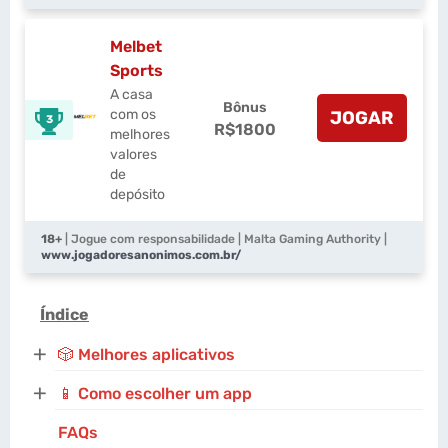
Melbet
Sports
A casa
Bônus
com os
JOGAR
3
R$1800
melhores
valores
de
depósito
18+
| Jogue com responsabilidade | Malta Gaming Authority |
www.jogadoresanonimos.com.br/
Índice
+
🎲 Melhores aplicativos
+
📱 Como escolher um app
FAQs