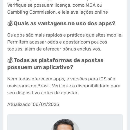
Verifique se possuem licença, como MGA ou
Gambling Commission, e leia avaliações online
💰 Quais as vantagens no uso dos apps?
Os apps são mais rápidos e práticos que sites mobile.
Permitem acessar odds e apostar com poucos
toques, além de oferecer bônus exclusivos.
💰 Todas as plataformas de apostas
possuem um aplicativo?
Nem todas oferecem apps, e versões para iOS são
mais raras no Brasil. Verifique a disponibilidade para
seu dispositivo antes de apostar.
Atualizado: 06/01/2025