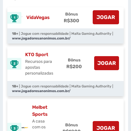
Bônus
JOGAR
VidaVegas
1
R$300
18+
| Jogue com responsabilidade | Malta Gaming Authority |
www.jogadoresanonimos.com.br/
KTO Sport
Bônus
Recursos para
JOGAR
2
R$200
apostas
personalizadas
18+
| Jogue com responsabilidade | Malta Gaming Authority |
www.jogadoresanonimos.com.br/
Melbet
Sports
A casa
Bônus
com os
JOGAR
3