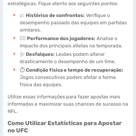
estratégicas. Fique atento aos seguintes pontos:
📈
Histórico de confrontos:
Verifique o
desempenho passado das equipes em partidas
similares.
🏃‍♂️
Performance dos jogadores:
Analise o
impacto dos principais atletas na temporada.
🩺
Desfalques:
Lesões podem alterar
drasticamente o desempenho de um time.
⏱️
Condição física e tempo de recuperação:
Jogos consecutivos podem afetar a forma
física das equipes.
Utilize essas informações para fazer apostas mais
informadas e maximizar suas chances de sucesso na
NFL.
Como Utilizar Estatísticas para Apostar
no UFC