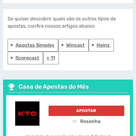
Se quiser descobrir quais são os outros tipos de
apostas, confira nossos artigos abaixo:
Apostas Simples
Wincast
Heinz
Scorecast
+ 11
Casa de Apostas do Mês
APOSTAR
Resenha