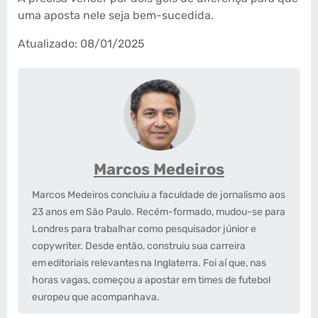
uma aposta nele seja bem-sucedida.
Atualizado: 08/01/2025
Marcos Medeiros
Marcos Medeiros concluiu a faculdade de jornalismo aos
23 anos em São Paulo. Recém-formado, mudou-se para
Londres para trabalhar como pesquisador júnior e
copywriter. Desde então, construiu sua carreira
em editoriais relevantes na Inglaterra. Foi aí que, nas
horas vagas, começou a apostar em times de futebol
europeu que acompanhava.