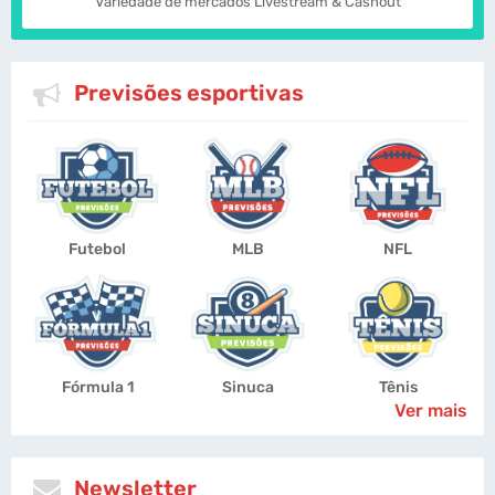
Variedade de mercados Livestream & Cashout
Previsões esportivas
Futebol
MLB
NFL
Fórmula 1
Sinuca
Tênis
Ver mais
Newsletter