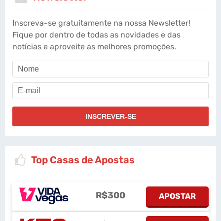
Inscreva-se gratuitamente na nossa Newsletter!
Fique por dentro de todas as novidades e das
notícias e aproveite as melhores promoções.
Top Casas de Apostas
R$300
APOSTAR