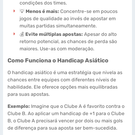
condições dos times.
💡
Menos é mais:
Concentre-se em poucos
jogos de qualidade ao invés de apostar em
muitas partidas simultaneamente.
💰
Evite múltiplas apostas:
Apesar do alto
retorno potencial, as chances de perda são
maiores. Use-as com moderação.
Como Funciona o Handicap Asiático
O handicap asiático é uma estratégia que nivela as
chances entre equipes com diferentes níveis de
habilidade. Ele oferece opções mais equilibradas
para suas apostas.
Exemplo:
Imagine que o Clube A é favorito contra o
Clube B. Ao aplicar um handicap de +1 para o Clube
B, o Clube A precisará vencer por dois ou mais gols
de diferença para sua aposta ser bem-sucedida.