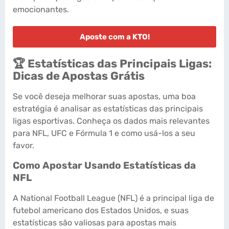
emocionantes.
Aposte com a KTO!
🏆 Estatísticas das Principais Ligas:
Dicas de Apostas Grátis
Se você deseja melhorar suas apostas, uma boa
estratégia é analisar as estatísticas das principais
ligas esportivas. Conheça os dados mais relevantes
para NFL, UFC e Fórmula 1 e como usá-los a seu
favor.
Como Apostar Usando Estatísticas da
NFL
A National Football League (NFL) é a principal liga de
futebol americano dos Estados Unidos, e suas
estatísticas são valiosas para apostas mais