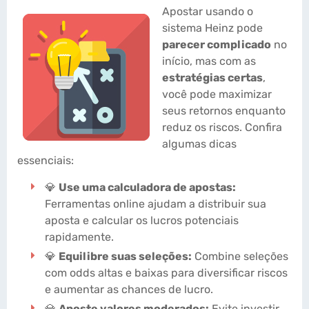
Apostar usando o
sistema Heinz pode
parecer complicado
no
início, mas com as
estratégias certas
,
você pode maximizar
seus retornos enquanto
reduz os riscos. Confira
algumas dicas
essenciais:
💎
Use uma calculadora de apostas:
Ferramentas online ajudam a distribuir sua
aposta e calcular os lucros potenciais
rapidamente.
💎
Equilibre suas seleções:
Combine seleções
com odds altas e baixas para diversificar riscos
e aumentar as chances de lucro.
💎
Aposte valores moderados:
Evite investir