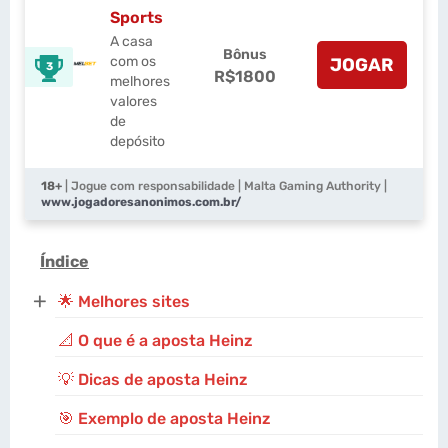
Sports
A casa
Bônus
com os
JOGAR
3
R$1800
melhores
valores
de
depósito
18+
| Jogue com responsabilidade | Malta Gaming Authority |
www.jogadoresanonimos.com.br/
Índice
+
🌟 Melhores sites
📐 O que é a aposta Heinz
💡 Dicas de aposta Heinz
🎯 Exemplo de aposta Heinz