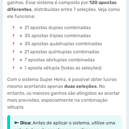
ganhos. Esse sistema é composto por
120 apostas
diferentes
, distribuídas entre 7 seleções. Veja como
ele funciona:
🔹 21 apostas duplas combinadas
🔹 35 apostas triplas combinadas
🔹 35 apostas quádruplas combinadas
🔹 21 apostas quíntuplas combinadas
🔹 7 apostas sêxtuplas combinadas
🔹 1 aposta sétupla (todas as seleções)
Com o sistema Super Heinz, é possível obter lucros
mesmo acertando apenas
duas seleções
. No
entanto, os maiores ganhos são atingidos ao acertar
mais previsões, especialmente na combinação
sétupla.
🔑
Dica:
Antes de aplicar o sistema, utilize uma