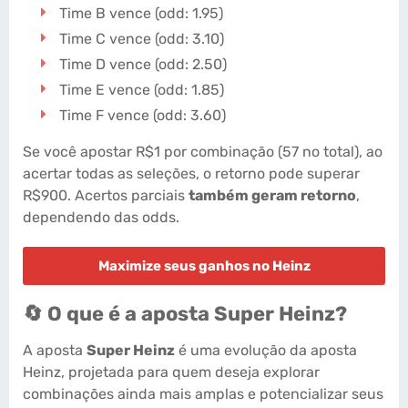
Time B vence (odd: 1.95)
Time C vence (odd: 3.10)
Time D vence (odd: 2.50)
Time E vence (odd: 1.85)
Time F vence (odd: 3.60)
Se você apostar R$1 por combinação (57 no total), ao
acertar todas as seleções, o retorno pode superar
R$900. Acertos parciais
também geram retorno
,
dependendo das odds.
Maximize seus ganhos no Heinz
🔄 O que é a aposta Super Heinz?
A aposta
Super Heinz
é uma evolução da aposta
Heinz, projetada para quem deseja explorar
combinações ainda mais amplas e potencializar seus