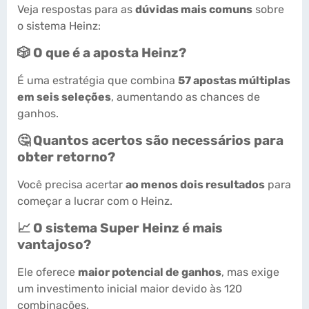
Veja respostas para as
dúvidas mais comuns
sobre
o sistema Heinz:
🎲 O que é a aposta Heinz?
É uma estratégia que combina
57 apostas múltiplas
em seis seleções
, aumentando as chances de
ganhos.
🤔 Quantos acertos são necessários para
obter retorno?
Você precisa acertar
ao menos dois resultados
para
começar a lucrar com o Heinz.
📈 O sistema Super Heinz é mais
vantajoso?
Ele oferece
maior potencial de ganhos
, mas exige
um investimento inicial maior devido às 120
combinações.