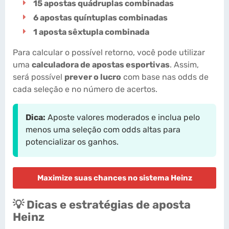
15 apostas quádruplas combinadas
6 apostas quíntuplas combinadas
1 aposta sêxtupla combinada
Para calcular o possível retorno, você pode utilizar
uma
calculadora de apostas esportivas
. Assim,
será possível
prever o lucro
com base nas odds de
cada seleção e no número de acertos.
Dica:
Aposte valores moderados e inclua pelo
menos uma seleção com odds altas para
potencializar os ganhos.
Maximize suas chances no sistema Heinz
💡 Dicas e estratégias de aposta
Heinz