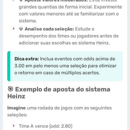
grandes quantias de forma inicial. Experimente
com valores menores até se familiarizar com o
sistema.
💎
Analise cada seleção:
Estude o
desempenho dos times ou jogadores antes de
adicionar suas escolhas ao sistema Heinz.
Dica extra:
Inclua eventos com odds acima de
3.00 em pelo menos uma seleção para otimizar
o retorno em caso de múltiplos acertos.
🎯 Exemplo de aposta do sistema
Heinz
Imagine
uma rodada de jogos com as seguintes
seleções:
Time A vence (odd: 2.80)