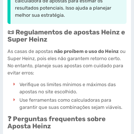
calculadora de apostas para estimar os
resultados potenciais. Isso ajuda a planejar
melhor sua estratégia.
📜 Regulamentos de apostas Heinz e
Super Heinz
As casas de apostas
não proíbem o uso do Heinz
ou
Super Heinz, pois eles não garantem retorno certo.
No entanto, planeje suas apostas com cuidado para
evitar erros:
Verifique os limites mínimos e máximos das
apostas no site escolhido.
Use ferramentas como calculadoras para
garantir que suas combinações sejam viáveis.
❓ Perguntas frequentes sobre
Aposta Heinz