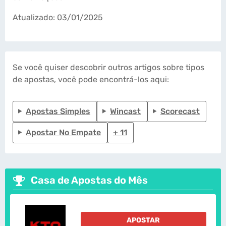
Atualizado: 03/01/2025
Se você quiser descobrir outros artigos sobre tipos
de apostas, você pode encontrá-los aqui:
Apostas Simples
Wincast
Scorecast
Apostar No Empate
+ 11
Casa de Apostas do Mês
APOSTAR