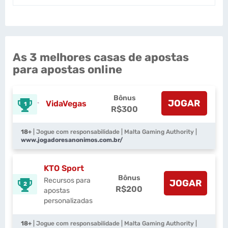
As 3 melhores casas de apostas
para apostas online
Bônus
JOGAR
VidaVegas
1
R$300
18+
| Jogue com responsabilidade | Malta Gaming Authority |
www.jogadoresanonimos.com.br/
KTO Sport
Bônus
Recursos para
JOGAR
2
R$200
apostas
personalizadas
18+
| Jogue com responsabilidade | Malta Gaming Authority |