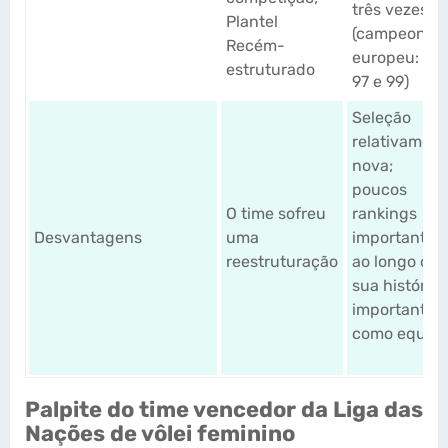
três vezes
Plantel
(campeonat
Recém-
europeu: 95,
estruturado
97 e 99)
Seleção
relativament
nova;
poucos
O time sofreu
rankings
Desvantagens
uma
importantes
reestruturação
ao longo de
sua história
importante
como equip
Palpite do time vencedor da Liga das
Nações de vôlei feminino