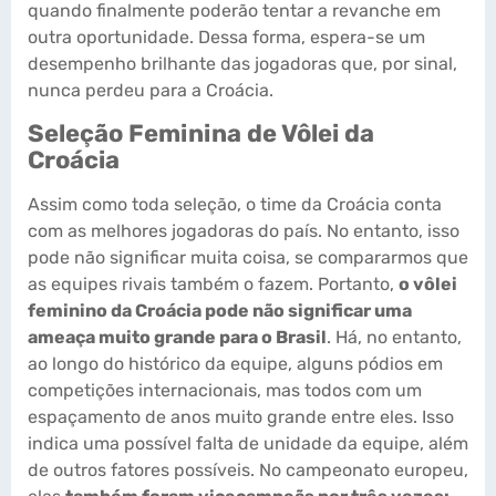
quando finalmente poderão tentar a revanche em
outra oportunidade. Dessa forma, espera-se um
desempenho brilhante das jogadoras que, por sinal,
nunca perdeu para a Croácia.
Seleção Feminina de Vôlei da
Croácia
Assim como toda seleção, o time da Croácia conta
com as melhores jogadoras do país. No entanto, isso
pode não significar muita coisa, se compararmos que
as equipes rivais também o fazem. Portanto,
o vôlei
feminino da Croácia pode não significar uma
ameaça muito grande para o Brasil
. Há, no entanto,
ao longo do histórico da equipe, alguns pódios em
competições internacionais, mas todos com um
espaçamento de anos muito grande entre eles. Isso
indica uma possível falta de unidade da equipe, além
de outros fatores possíveis. No campeonato europeu,