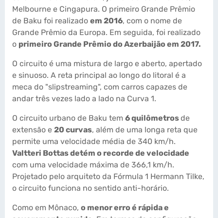
Melbourne e Cingapura. O primeiro Grande Prêmio
de Baku foi realizado
em 2016
, com o nome de
Grande Prêmio da Europa. Em seguida, foi realizado
o
primeiro Grande Prêmio do Azerbaijão em 2017.
O circuito é uma mistura de largo e aberto, apertado
e sinuoso. A reta principal ao longo do litoral é a
meca do "slipstreaming", com carros capazes de
andar três vezes lado a lado na Curva 1.
O circuito urbano de Baku tem
6 quilômetros
de
extensão e
20 curvas
, além de uma longa reta que
permite uma velocidade média de 340 km/h.
Valtteri Bottas detém o recorde de velocidade
com uma velocidade máxima de 366,1 km/h.
Projetado pelo arquiteto da Fórmula 1 Hermann Tilke,
o circuito funciona no sentido anti-horário.
Como em Mônaco,
o menor erro é rápida e