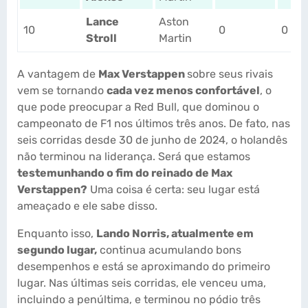
Lance
Aston
10
0
0
Stroll
Martin
A vantagem de
Max Verstappen
sobre seus rivais
vem se tornando
cada vez menos confortável
, o
que pode preocupar a Red Bull, que dominou o
campeonato de F1 nos últimos três anos. De fato, nas
seis corridas desde 30 de junho de 2024, o holandês
não terminou na liderança. Será que estamos
testemunhando o fim do reinado de Max
Verstappen?
Uma coisa é certa: seu lugar está
ameaçado e ele sabe disso.
Enquanto isso,
Lando Norris, atualmente em
segundo lugar,
continua acumulando bons
desempenhos e está se aproximando do primeiro
lugar. Nas últimas seis corridas, ele venceu uma,
incluindo a penúltima, e terminou no pódio três