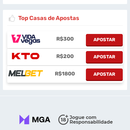
Top Casas de Apostas
R$300
APOSTAR
R$200
APOSTAR
R$1800
APOSTAR