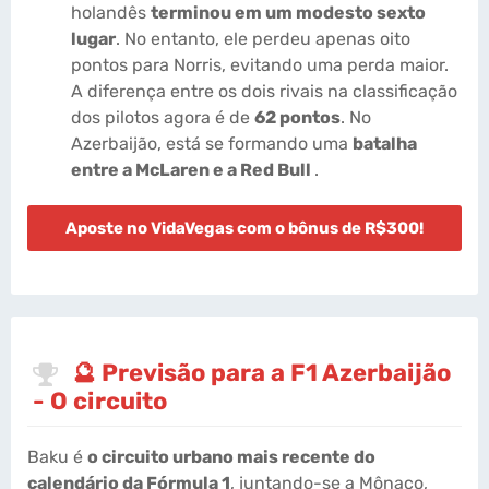
holandês
terminou em um modesto sexto
lugar
. No entanto, ele perdeu apenas oito
pontos para Norris, evitando uma perda maior.
A diferença entre os dois rivais na classificação
dos pilotos agora é de
62 pontos
. No
Azerbaijão, está se formando uma
batalha
entre a McLaren e a Red Bull
.
Aposte no VidaVegas com o bônus de R$300!
🔮 Previsão para a F1 Azerbaijão
- O circuito
Baku é
o circuito urbano mais recente do
calendário da Fórmula 1
, juntando-se a Mônaco,