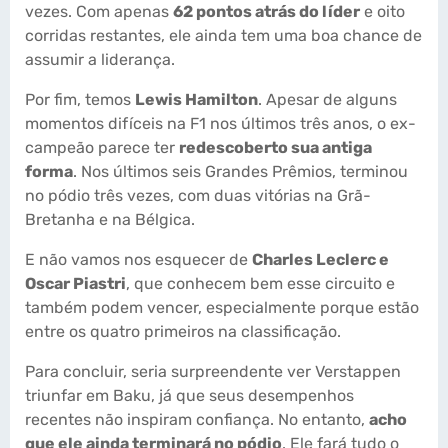
vezes. Com apenas
62 pontos atrás do líder
e oito
corridas restantes, ele ainda tem uma boa chance de
assumir a liderança.
Por fim, temos
Lewis Hamilton
. Apesar de alguns
momentos difíceis na F1 nos últimos três anos, o ex-
campeão parece ter
redescoberto sua antiga
forma
. Nos últimos seis Grandes Prêmios, terminou
no pódio três vezes, com duas vitórias na Grã-
Bretanha e na Bélgica.
E não vamos nos esquecer de
Charles Leclerc e
Oscar Piastri
, que conhecem bem esse circuito e
também podem vencer, especialmente porque estão
entre os quatro primeiros na classificação.
Para concluir, seria surpreendente ver Verstappen
triunfar em Baku, já que seus desempenhos
recentes não inspiram confiança. No entanto,
acho
que ele ainda terminará no pódio
. Ele fará tudo o