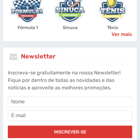
Fórmula 1
Sinuca
Tênis
Ver mais
Newsletter
Inscreva-se gratuitamente na nossa Newsletter!
Fique por dentro de todas as novidades e das
notícias e aproveite as melhores promoções.