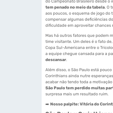
do Campeonato Brasileiro desde o in
tem penado no meio da tabela
. O 
aos poucos, o esquema de jogo do 
compensar algumas deficiências do 
dificuldade em aproveitar chances n
Mas há outros fatores que podem mo
time visitante. Um deles é o fato de
Copa Sul-Americana entre o Tricolor
a equipe chegue cansada para a pa
descansar
.
Além disso, o São Paulo está pouco
Corinthians ainda nutre esperanças 
acabar não tendo toda a motivaçã
São Paulo tem perdido muitas par
surpresa mais um resultado ruim.
➡️
Nosso palpite: Vitória do Corin