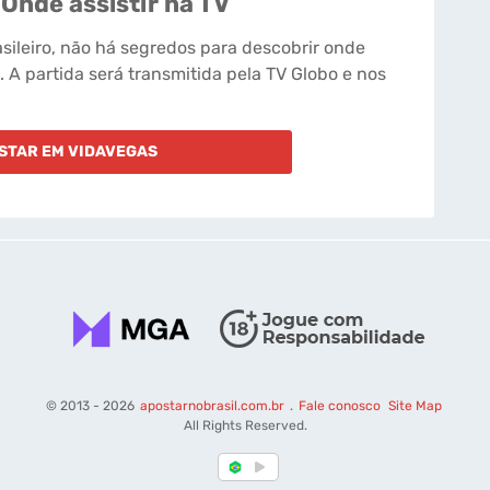
 Onde assistir na TV
ileiro, não há segredos para descobrir onde
. A partida será transmitida pela TV Globo e nos
STAR EM VIDAVEGAS
© 2013 - 2026
apostarnobrasil.com.br
.
Fale conosco
Site Map
All Rights Reserved.