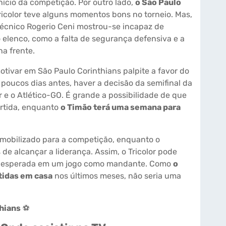
ício da competição. Por outro lado,
o São Paulo
tricolor teve alguns momentos bons no torneio. Mas,
técnico Rogerio Ceni mostrou-se incapaz de
elenco, como a falta de segurança defensiva e a
a frente.
tivar em São Paulo Corinthians palpite a favor do
, poucos dias antes, haver a decisão da semifinal da
 e o Atlético-GO. É grande a possibilidade de que
rtida, enquanto
o Timão terá uma semana para
 mobilizado para a competição, enquanto o
de alcançar a liderança. Assim, o Tricolor pode
o esperada em um jogo como mandante. Como
o
tidas em casa
nos últimos meses, não seria uma
thians
⚽