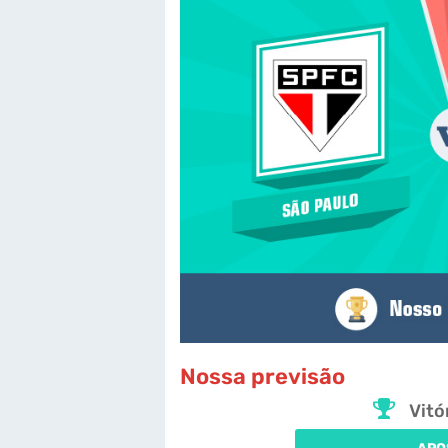
Nossa previsão
Vitó