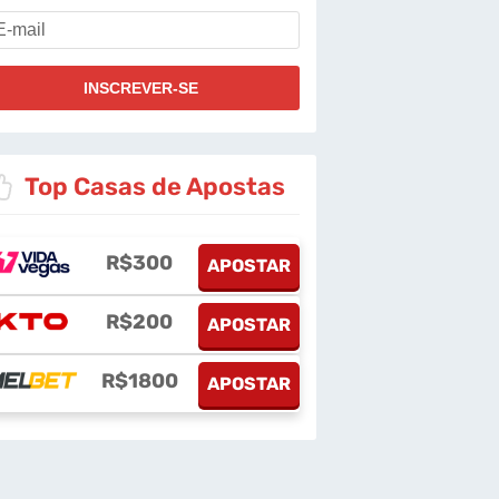
Top Casas de Apostas
R$300
APOSTAR
R$200
APOSTAR
R$1800
APOSTAR