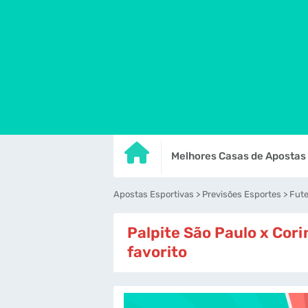
Melhores Casas de Apostas
Apostas Esportivas
Previsões Esportes
Fute
Palpite São Paulo x Cor
favorito