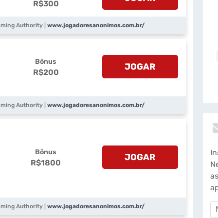
R$300
aming Authority |
www.jogadoresanonimos.com.br/
Bônus
JOGAR
R$200
aming Authority |
www.jogadoresanonimos.com.br/
Bônus
In
JOGAR
R$1800
Ne
as
ap
aming Authority |
www.jogadoresanonimos.com.br/