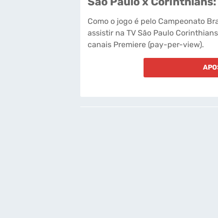
São Paulo x Corinthians:
Como o jogo é pelo Campeonato Bras
assistir na TV São Paulo Corinthians
canais Premiere (pay-per-view).
APO