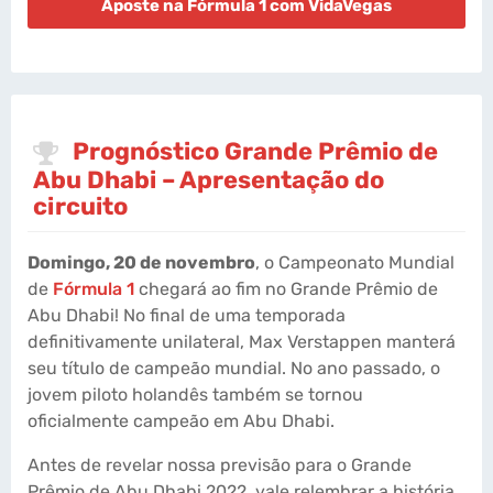
Aposte na Fórmula 1 com VidaVegas
Prognóstico Grande Prêmio de
Abu Dhabi – Apresentação do
circuito
Domingo, 20 de novembro
, o Campeonato Mundial
de
Fórmula 1
chegará ao fim no Grande Prêmio de
Abu Dhabi! No final de uma temporada
definitivamente unilateral, Max Verstappen manterá
seu título de campeão mundial. No ano passado, o
jovem piloto holandês também se tornou
oficialmente campeão em Abu Dhabi.
Antes de revelar nossa previsão para o Grande
Prêmio de Abu Dhabi 2022, vale relembrar a história