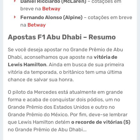
Daniel Ricciardo (McLaren)
– cotações em
breve na
Betway
Fernando Alonso (Alpine)
– cotações em breve
na
Betway
Apostas F1 Abu Dhabi – Resumo
Se você deseja apostar no Grande Prêmio de Abu
Dhabi, aconselhamos que aposte na
vitória de
Lewis Hamilton
. Ainda em busca de sua primeira
vitória da temporada, o britânico tem uma última
chance de salvar sua honra.
O piloto da Mercedes está atualmente em grande
forma e acaba de conquistar dois pódios, um no
Grande Prêmio dos Estados Unidos e outro no
Grande Prêmio do México. Por fim, deve-se lembrar
que Lewis Hamilton detém
o recorde de vitórias (5)
no Grande Prêmio de Abu Dhabi...