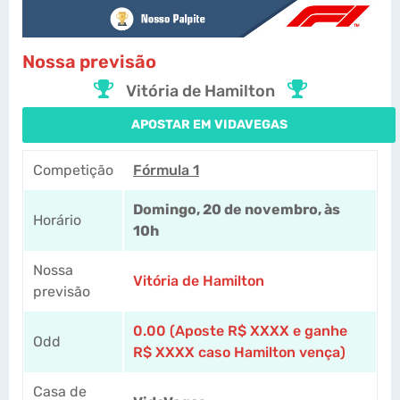
Nossa previsão
Vitória de Hamilton
APOSTAR EM VIDAVEGAS
Competição
Fórmula 1
Domingo, 20 de novembro, às
Horário
10h
Nossa
Vitória de Hamilton
previsão
0.00 (Aposte R$ XXXX e ganhe
Odd
R$ XXXX caso Hamilton vença)
Casa de