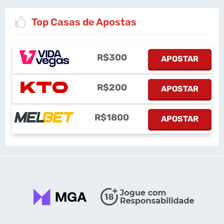
Top Casas de Apostas
R$300
APOSTAR
R$200
APOSTAR
R$1800
APOSTAR