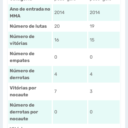
Ano de entrada no
2014
2014
MMA
Número de lutas
20
19
Número de
16
15
vitórias
Número de
0
0
empates
Número de
4
4
derrotas
Vitórias por
7
3
nocaute
Número de
derrotas por
0
0
nocaute