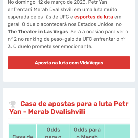
No domingo, 12 de março de 2023, Petr Yan
enfrentará Merab Dvalishvili em uma luta muito
esperada pelos fãs de UFC e
esportes de luta
em
geral. O duelo acontecerá nos Estados Unidos, no
The Theater in Las Vegas
. Será a ocasião para ver o
nº 2 no ranking de peso-galo da UFC enfrentar o nº
3. O duelo promete ser emocionante.
Aposta na luta com VidaVegas
Casa de apostas para a luta Petr
Yan - Merab Dvalishvili
Odds
Odds para
Casa de
para o
o Merab