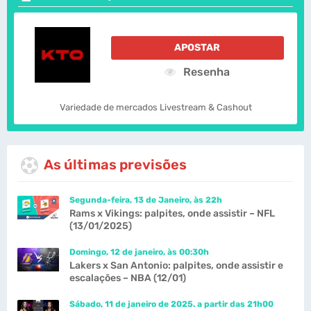
APOSTAR
Resenha
Variedade de mercados Livestream & Cashout
As últimas previsões
Segunda-feira, 13 de Janeiro, às 22h
Rams x Vikings: palpites, onde assistir – NFL
(13/01/2025)
Domingo, 12 de janeiro, às 00:30h
Lakers x San Antonio: palpites, onde assistir e
escalações – NBA (12/01)
Sábado, 11 de janeiro de 2025. a partir das 21h00