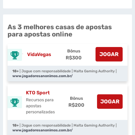
As 3 melhores casas de apostas
para apostas online
Bônus
JOGAR
VidaVegas
1
R$300
18+
| Jogue com responsabilidade | Malta Gaming Authority |
www.jogadoresanonimos.com.br/
KTO Sport
Bônus
Recursos para
JOGAR
2
R$200
apostas
personalizadas
18+
| Jogue com responsabilidade | Malta Gaming Authority |
www.jogadoresanonimos.com.br/