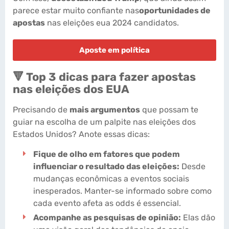
parece estar muito confiante nas
oportunidades de
apostas
nas eleições eua 2024 candidatos.
Aposte em política
🔻 Top 3 dicas para fazer apostas
nas eleições dos EUA
Precisando de
mais argumentos
que possam te
guiar na escolha de um palpite nas eleições dos
Estados Unidos? Anote essas dicas:
Fique de olho em fatores que podem
influenciar o resultado das eleições:
Desde
mudanças econômicas a eventos sociais
inesperados. Manter-se informado sobre como
cada evento afeta as odds é essencial.
Acompanhe as pesquisas de opinião:
Elas dão