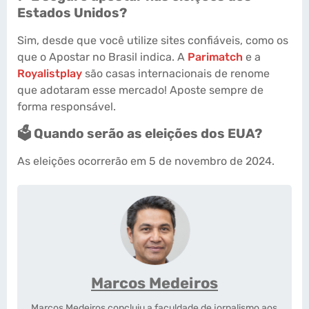
Estados Unidos?
Sim, desde que você utilize sites confiáveis, como os
que o Apostar no Brasil indica. A
Parimatch
e a
Royalistplay
são casas internacionais de renome
que adotaram esse mercado! Aposte sempre de
forma responsável.
🗳️ Quando serão as eleições dos EUA?
As eleições ocorrerão em 5 de novembro de 2024.
Marcos Medeiros
Marcos Medeiros concluiu a faculdade de jornalismo aos