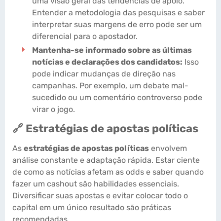
uma visão geral das tendências de apoio.
Entender a metodologia das pesquisas e saber
interpretar suas margens de erro pode ser um
diferencial para o apostador.
Mantenha-se informado sobre as últimas
notícias e declarações dos candidatos:
Isso
pode indicar mudanças de direção nas
campanhas. Por exemplo, um debate mal-
sucedido ou um comentário controverso pode
virar o jogo.
🔗 Estratégias de apostas políticas
As
estratégias de apostas políticas
envolvem
análise constante e adaptação rápida. Estar ciente
de como as notícias afetam as odds e saber quando
fazer um cashout são habilidades essenciais.
Diversificar suas apostas e evitar colocar todo o
capital em um único resultado são práticas
recomendadas.