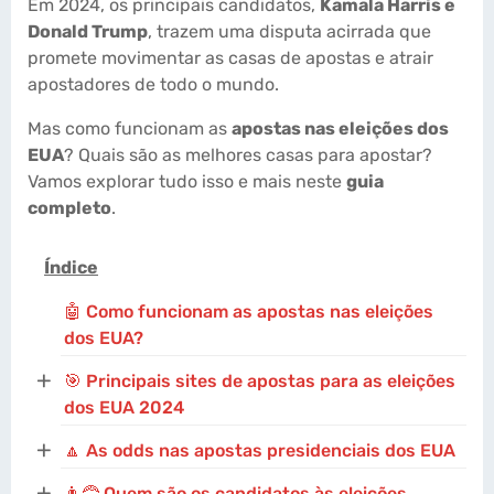
Em 2024, os principais candidatos,
Kamala Harris e
Donald Trump
, trazem uma disputa acirrada que
promete movimentar as casas de apostas e atrair
apostadores de todo o mundo.
Mas como funcionam as
apostas nas eleições dos
EUA
? Quais são as melhores casas para apostar?
Vamos explorar tudo isso e mais neste
guia
completo
.
Índice
🤖 Como funcionam as apostas nas eleições
dos EUA?
+
🎯 Principais sites de apostas para as eleições
dos EUA 2024
+
🔼 As odds nas apostas presidenciais dos EUA
+
👨‍🦰 Quem são os candidatos às eleições