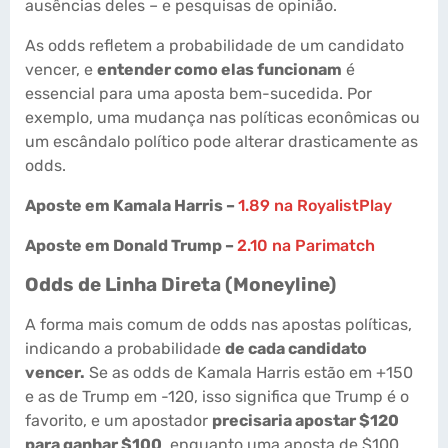
ausências deles – e pesquisas de opinião.
As odds refletem a probabilidade de um candidato
vencer, e
entender como elas funcionam
é
essencial para uma aposta bem-sucedida. Por
exemplo, uma mudança nas políticas econômicas ou
um escândalo político pode alterar drasticamente as
odds.
Aposte em Kamala Harris –
1.89 na RoyalistPlay
Aposte em Donald Trump –
2.10 na Parimatch
Odds de Linha Direta (Moneyline)
A forma mais comum de odds nas apostas políticas,
indicando a probabilidade
de cada candidato
vencer.
Se as odds de Kamala Harris estão em +150
e as de Trump em -120, isso significa que Trump é o
favorito, e um apostador
precisaria apostar $120
para ganhar $100
, enquanto uma aposta de $100