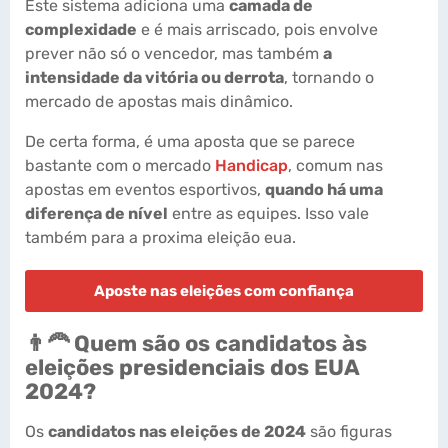
Este sistema adiciona uma
camada de
complexidade
e é mais arriscado, pois envolve
prever não só o vencedor, mas também
a
intensidade da vitória ou derrota
, tornando o
mercado de apostas mais dinâmico.
De certa forma, é uma aposta que se parece
bastante com o mercado
Handicap
, comum nas
apostas em eventos esportivos,
quando há uma
diferença de nível
entre as equipes. Isso vale
também para a proxima eleição eua.
Aposte nas eleições com confiança
👨‍🦰 Quem são os candidatos às
eleições presidenciais dos EUA
2024?
Os
candidatos nas eleições de 2024
são figuras