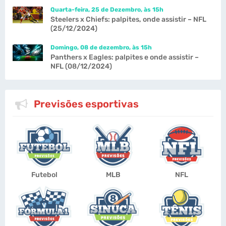
Quarta-feira, 25 de Dezembro, às 15h
Steelers x Chiefs: palpites, onde assistir – NFL
(25/12/2024)
Domingo, 08 de dezembro, às 15h
Panthers x Eagles: palpites e onde assistir –
NFL (08/12/2024)
Previsões esportivas
Futebol
MLB
NFL