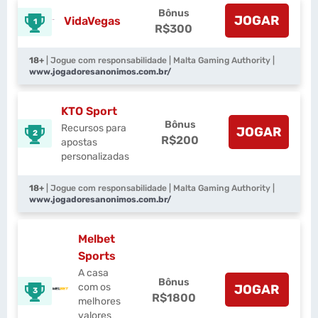
Bônus
JOGAR
VidaVegas
1
R$300
18+
| Jogue com responsabilidade | Malta Gaming Authority |
www.jogadoresanonimos.com.br/
KTO Sport
Bônus
Recursos para
JOGAR
2
R$200
apostas
personalizadas
18+
| Jogue com responsabilidade | Malta Gaming Authority |
www.jogadoresanonimos.com.br/
Melbet
Sports
A casa
Bônus
com os
JOGAR
3
R$1800
melhores
valores