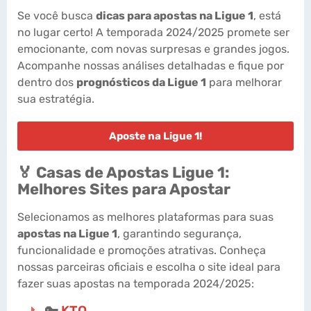
Se você busca
dicas para apostas na Ligue 1
, está
no lugar certo! A temporada 2024/2025 promete ser
emocionante, com novas surpresas e grandes jogos.
Acompanhe nossas análises detalhadas e fique por
dentro dos
prognósticos da Ligue 1
para melhorar
sua estratégia.
Aposte na Ligue 1!
🏅 Casas de Apostas Ligue 1:
Melhores Sites para Apostar
Selecionamos as melhores plataformas para suas
apostas na Ligue 1
, garantindo segurança,
funcionalidade e promoções atrativas. Conheça
nossas parceiras oficiais e escolha o site ideal para
fazer suas apostas na temporada 2024/2025:
🔑
KTO