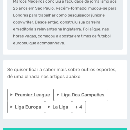
Marcos Medeiros concluiu a faculdade de jornalismo aos
23 anos em São Paulo. Recém-formado, mudou-se para
Londres para trabalhar como pesquisador júnior e
copywriter. Desde então, construiu sua carreira
em editoriais relevantes na Inglaterra. Foi aí que, nas
horas vagas, começou a apostar em times de futebol
europeu que acompanhava.
Se quiser ficar a saber mais sobre outros esportes,
dê uma olhada nos artigos abaixo:
Premier League
Liga Dos Campeões
Liga Europa
La Liga
+ 4