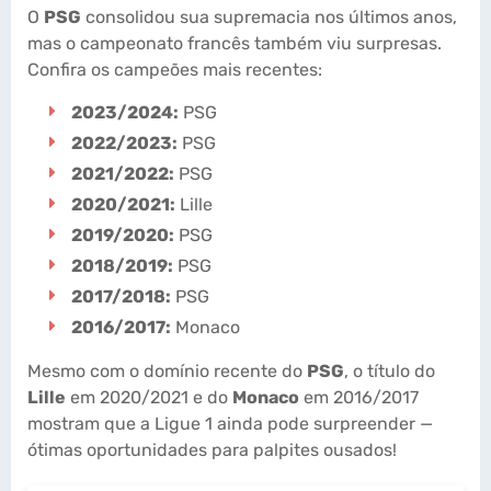
O
PSG
consolidou sua supremacia nos últimos anos,
mas o campeonato francês também viu surpresas.
Confira os campeões mais recentes:
2023/2024:
PSG
2022/2023:
PSG
2021/2022:
PSG
2020/2021:
Lille
2019/2020:
PSG
2018/2019:
PSG
2017/2018:
PSG
2016/2017:
Monaco
Mesmo com o domínio recente do
PSG
, o título do
Lille
em 2020/2021 e do
Monaco
em 2016/2017
mostram que a Ligue 1 ainda pode surpreender —
ótimas oportunidades para palpites ousados!