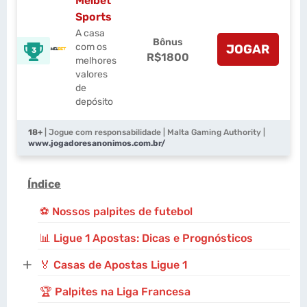
Melbet
Sports
A casa
Bônus
com os
JOGAR
3
R$1800
melhores
valores
de
depósito
18+
| Jogue com responsabilidade | Malta Gaming Authority |
www.jogadoresanonimos.com.br/
Índice
⚽ Nossos palpites de futebol
📊 Ligue 1 Apostas: Dicas e Prognósticos
+
🏅 Casas de Apostas Ligue 1
🏆 Palpites na Liga Francesa