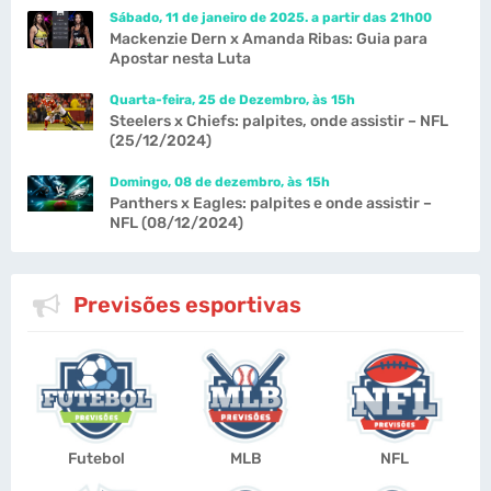
Sábado, 11 de janeiro de 2025. a partir das 21h00
Mackenzie Dern x Amanda Ribas: Guia para
Apostar nesta Luta
Quarta-feira, 25 de Dezembro, às 15h
Steelers x Chiefs: palpites, onde assistir – NFL
(25/12/2024)
Domingo, 08 de dezembro, às 15h
Panthers x Eagles: palpites e onde assistir –
NFL (08/12/2024)
Previsões esportivas
Futebol
MLB
NFL