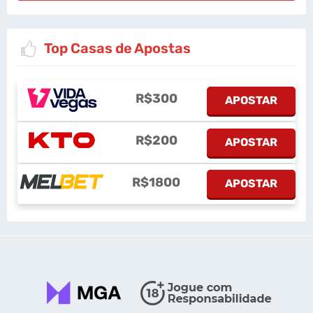
Top Casas de Apostas
R$300
APOSTAR
R$200
APOSTAR
R$1800
APOSTAR