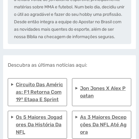
matérias sobre MMA e futebol. Num belo dia, decidiu unir
o útil ao agradável e fazer do seu hobby uma profissão.
Desde então integra a equipe do Apostar no Brasil com
as novidades mais quentes do esporte, além de ser
nossa Bíblia na checagem de informações seguras.
Descubra as últimas notícias aqui:
Circuito Das Améric
Jon Jones X Alex P
As: F1 Retorna Com
Oatan
19ª Etapa E Sprint
Os 5 Maiores Jogad
As 3 Maiores Decep
Ores Da História Da
Ções Da NFL Até Ag
NFL
Ora