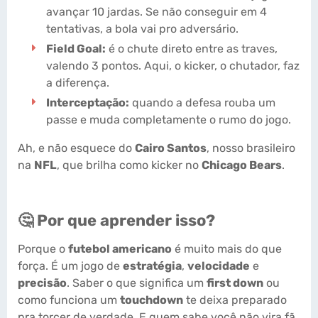
avançar 10 jardas. Se não conseguir em 4
tentativas, a bola vai pro adversário.
Field Goal:
é o chute direto entre as traves,
valendo 3 pontos. Aqui, o kicker, o chutador, faz
a diferença.
Interceptação:
quando a defesa rouba um
passe e muda completamente o rumo do jogo.
Ah, e não esquece do
Cairo Santos
, nosso brasileiro
na
NFL
, que brilha como kicker no
Chicago Bears
.
🤔 Por que aprender isso?
Porque o
futebol americano
é muito mais do que
força. É um jogo de
estratégia
,
velocidade
e
precisão
. Saber o que significa um
first down
ou
como funciona um
touchdown
te deixa preparado
pra torcer de verdade. E quem sabe você não vira fã