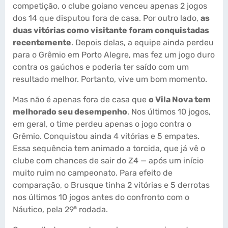
competição, o clube goiano venceu apenas 2 jogos
dos 14 que disputou fora de casa. Por outro lado,
as
duas vitórias como visitante foram conquistadas
recentemente
. Depois delas, a equipe ainda perdeu
para o Grêmio em Porto Alegre, mas fez um jogo duro
contra os gaúchos e poderia ter saído com um
resultado melhor. Portanto, vive um bom momento.
Mas não é apenas fora de casa que
o Vila Nova tem
melhorado seu desempenho
. Nos últimos 10 jogos,
em geral, o time perdeu apenas o jogo contra o
Grêmio. Conquistou ainda 4 vitórias e 5 empates.
Essa sequência tem animado a torcida, que já vê o
clube com chances de sair do Z4 — após um início
muito ruim no campeonato. Para efeito de
comparação, o Brusque tinha 2 vitórias e 5 derrotas
nos últimos 10 jogos antes do confronto com o
Náutico, pela 29ª rodada.