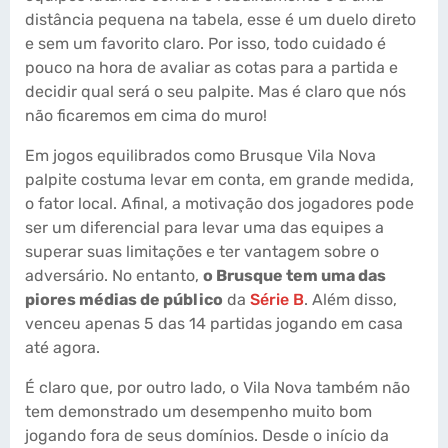
distância pequena na tabela, esse é um duelo direto
e sem um favorito claro. Por isso, todo cuidado é
pouco na hora de avaliar as cotas para a partida e
decidir qual será o seu palpite. Mas é claro que nós
não ficaremos em cima do muro!
Em jogos equilibrados como Brusque Vila Nova
palpite costuma levar em conta, em grande medida,
o fator local. Afinal, a motivação dos jogadores pode
ser um diferencial para levar uma das equipes a
superar suas limitações e ter vantagem sobre o
adversário. No entanto,
o Brusque tem uma das
piores médias de público
da
Série B
. Além disso,
venceu apenas 5 das 14 partidas jogando em casa
até agora.
É claro que, por outro lado, o Vila Nova também não
tem demonstrado um desempenho muito bom
jogando fora de seus domínios. Desde o início da