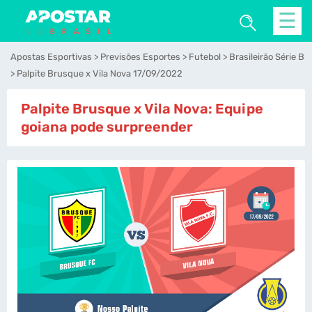
☰
Apostas Esportivas
Previsões Esportes
Futebol
Brasileirão Série B
Palpite Brusque x Vila Nova 17/09/2022
Palpite Brusque x Vila Nova: Equipe
goiana pode surpreender