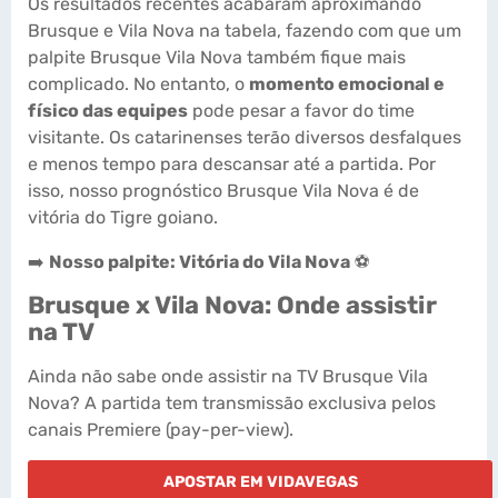
Os resultados recentes acabaram aproximando
Brusque e Vila Nova na tabela, fazendo com que um
palpite Brusque Vila Nova também fique mais
complicado. No entanto, o
momento emocional e
físico das equipes
pode pesar a favor do time
visitante. Os catarinenses terão diversos desfalques
e menos tempo para descansar até a partida. Por
isso, nosso prognóstico Brusque Vila Nova é de
vitória do Tigre goiano.
➡️
Nosso palpite: Vitória do Vila Nova
⚽
Brusque x Vila Nova: Onde assistir
na TV
Ainda não sabe onde assistir na TV Brusque Vila
Nova? A partida tem transmissão exclusiva pelos
canais Premiere (pay-per-view).
APOSTAR EM VIDAVEGAS