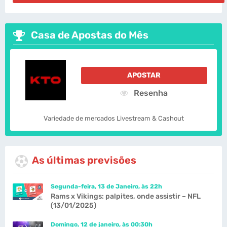
Casa de Apostas do Mês
APOSTAR
Resenha
Variedade de mercados Livestream & Cashout
As últimas previsões
Segunda-feira, 13 de Janeiro, às 22h
Rams x Vikings: palpites, onde assistir – NFL
(13/01/2025)
Domingo, 12 de janeiro, às 00:30h