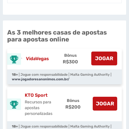
As 3 melhores casas de apostas
para apostas online
Bônus
JOGAR
VidaVegas
1
R$300
18+
| Jogue com responsabilidade | Malta Gaming Authority |
www.jogadoresanonimos.com.br/
KTO Sport
Bônus
Recursos para
JOGAR
2
R$200
apostas
personalizadas
18+
| Jogue com responsabilidade | Malta Gaming Authority |