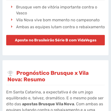
Brusque vem de vitória importante contra o
Vasco
Vila Nova vive bom momento no campeonato
Ambas as equipes lutam contra o rebaixamento
Aposte no Brasileirão Série B com VidaVegas
Prognóstico Brusque x Vila
Nova: Resumo
Em Santa Catarina, a expectativa é de um jogo
equilibrado e, talvez, dramático. E o mesmo pode ser
dito das
apostas Brusque Vila Nova
. Com ambas as
equipes lutando contra o rebaixamento e a uma