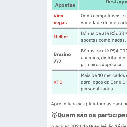
Destaqu
Apostas
Vida
Odds competitivas e 
Vegas
variedade de mercado
Bônus de até R$630 e
Melbet
apostas combinadas.
Bônus de até R$4.00
Brazino
usuários, distribuídos
777
primeiros depósitos.
Mais de 10 mercados 
KTO
para jogos da Série B
personalizadas.
Aproveite essas plataformas para p
🥇Quem são os participan
A edição 2024 do
Brasileirão Série