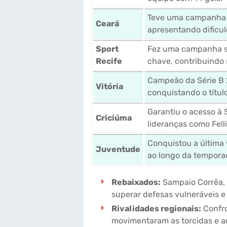
Teve uma campanha ir
Ceará
apresentando dificuld
Sport
Fez uma campanha só
Recife
chave, contribuindo 
Campeão da Série B 
Vitória
conquistando o títul
Garantiu o acesso à 
Criciúma
lideranças como Fell
Conquistou a última 
Juventude
ao longo da tempora
Rebaixados:
Sampaio Corrêa,
superar defesas vulneráveis 
Rivalidades regionais:
Confro
movimentaram as torcidas e 