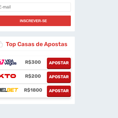
Top Casas de Apostas
R$300
APOSTAR
R$200
APOSTAR
R$1800
APOSTAR