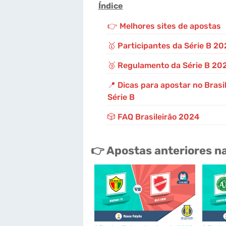
Índice
👉 Melhores sites de apostas
🥇 Participantes da Série B 20
🥉 Regulamento da Série B 20
📍 Dicas para apostar no Brasi
Série B
🎲 FAQ Brasileirão 2024
👉 Apostas anteriores na