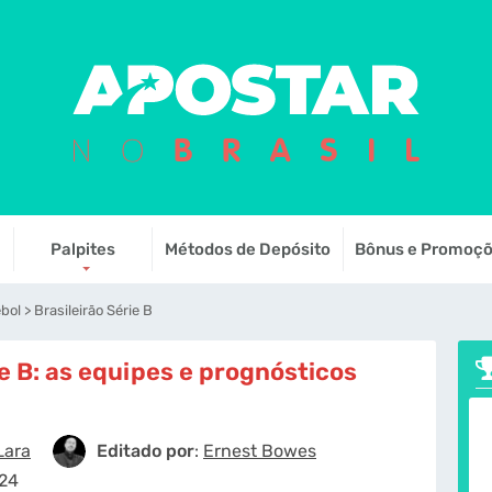
Palpites
Métodos de Depósito
Bônus e Promoç
bol
Brasileirão Série B
ie B: as equipes e prognósticos
Lara
Editado por
:
Ernest Bowes
24