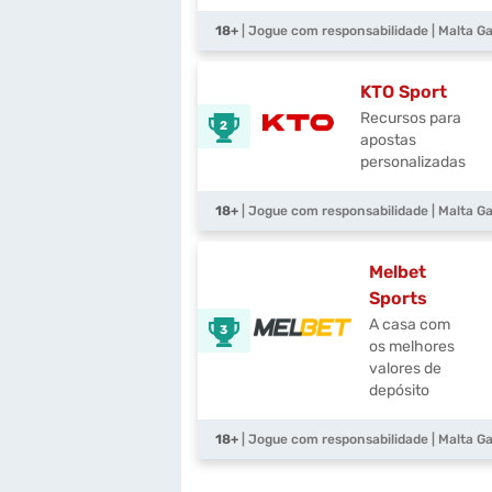
18+
| Jogue com responsabilidade | Malta G
KTO Sport
Recursos para
2
apostas
personalizadas
18+
| Jogue com responsabilidade | Malta G
Melbet
Sports
A casa com
3
os melhores
valores de
depósito
18+
| Jogue com responsabilidade | Malta G