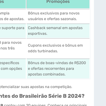
es
Promoções
ampla
Bônus exclusivos para novos
s de apostas.
usuários e ofertas sazonais.
 suporte para
Cashback semanal em apostas
esportivas.
0 para novos
Cupons exclusivos e bônus em
 nos três
odds turbinadas.
específicos
Bônus de boas-vindas de R$200
, com opções
e ofertas recorrentes para
apostas combinadas.
otencializar suas apostas na competição.
tes do Brasileirão Série B 2024?
 B
contou com 20 equipes. Conheça os principais