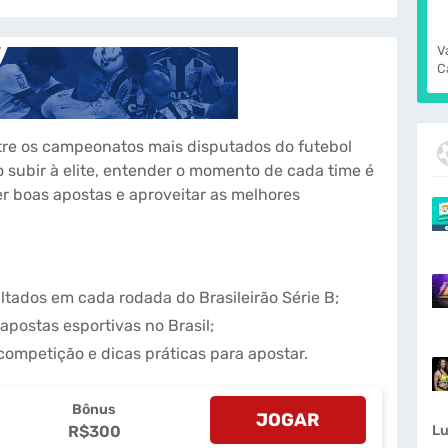
V
C
tre os campeonatos mais disputados do futebol
subir à elite, entender o momento de cada time é
 boas apostas e aproveitar as melhores
ltados em cada rodada do Brasileirão Série B;
apostas esportivas no Brasil;
competição e dicas práticas para apostar.
Bônus
JOGAR
Lu
R$300