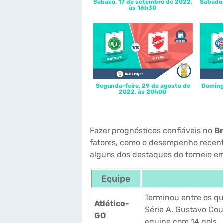
Sábado, 17 de setembro de 2022,
Sábado,
às 16h30
Segunda-feira, 29 de agosto de
Doming
2022, às 20h00
Fazer prognósticos confiáveis no
Br
fatores, como o desempenho recente
alguns dos destaques do torneio e
Equipe
Terminou entre os qu
Atlético-
Série A. Gustavo Cou
GO
equipe com 14 gols.