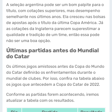
A seleção argentina pode ser um bom palpite para o
título, com cotações superiores, mas desempenho
semelhante nos últimos anos. Ela cresceu nas bolsas
de apostas após o título da última Copa América. Já
as cotações da Inglaterra parecem superestimar a
qualidade e tradição de um time, então essa pode
não ser uma boa opção.
Últimas partidas antes do Mundial
do Catar
Os últimos jogos amistosos antes da Copa do Mundo
do Catar definirão os enfrentamentos durante o
mundial de clubes. Por isso, confira na tabela abaixo
os jogos que antecedem a Copa do Catar de 2022.
Conforme as partidas forem acontecendo, iremos
atualizar a tabela com os resultados.