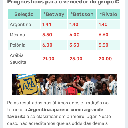
Prognósticos para o vencedor do grupo C
Seleção
*Betway
*Betsson
*Rivalo
Argentina
1.44
1.40
1.40
México
5.50
6.00
6.60
Polónia
6.00
5.50
5.50
Arábia
21.00
25.00
20.00
Saudita
Pelos resultados nos últimos anos e tradição no
torneio,
a Argentina aparece como a grande
favorita
a se classificar em primeiro lugar. Neste
caso, não acreditamos que as odds das demais