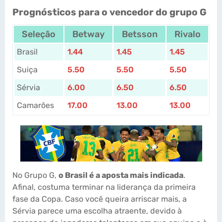
Prognósticos para o vencedor do grupo G
Seleção
Betway
Betsson
Rivalo
Brasil
1.44
1.45
1.45
Suiça
5.50
5.50
5.50
Sérvia
6.00
6.50
6.50
Camarões
17.00
13.00
13.00
No Grupo G,
o Brasil é a aposta mais indicada
.
Afinal, costuma terminar na liderança da primeira
fase da Copa. Caso você queira arriscar mais, a
Sérvia parece uma escolha atraente, devido à