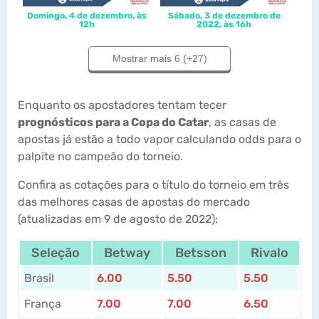
Domingo, 4 de dezembro, às
Sábado, 3 de dezembro de
12h
2022, às 16h
Mostrar mais 6 (+27)
Enquanto os apostadores tentam tecer
prognósticos para a Copa do Catar
, as casas de
apostas já estão a todo vapor calculando odds para o
palpite no campeão do torneio.
Confira as cotações para o título do torneio em três
das melhores casas de apostas do mercado
(atualizadas em 9 de agosto de 2022):
Seleção
Betway
Betsson
Rivalo
Brasil
6.00
5.50
5.50
França
7.00
7.00
6.50