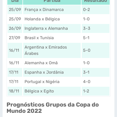
Dia
Partida
Resultado
25/09
França x Dinamarca
0-2
25/09
Holanda x Bélgica
1-0
26/09
Inglaterra x Alemanha
3-3
27/09
Brasil x Tunísia
5-1
Argentina x Emirados
16/11
5-0
Árabes
16/11
Alemanha x Omã
1-0
17/11
Espanha x Jordânia
3-1
17/11
Portugal x Nigéria
4-0
18/11
Bélgica x Egito
1-2
Prognósticos Grupos da Copa do
Mundo 2022