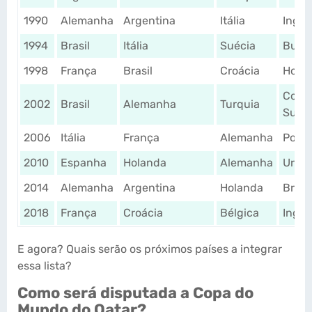
1990
Alemanha
Argentina
Itália
Ingla
1994
Brasil
Itália
Suécia
Bulgá
1998
França
Brasil
Croácia
Hola
Corei
2002
Brasil
Alemanha
Turquia
Sul
2006
Itália
França
Alemanha
Portu
2010
Espanha
Holanda
Alemanha
Urug
2014
Alemanha
Argentina
Holanda
Brasil
2018
França
Croácia
Bélgica
Ingla
E agora? Quais serão os próximos países a integrar
essa lista?
Como será disputada a Copa do
Mundo do Qatar?