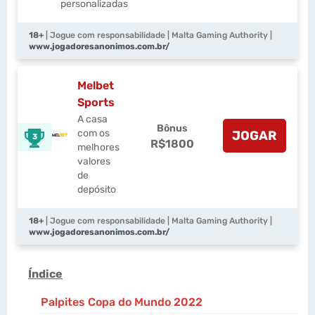
personalizadas
18+
| Jogue com responsabilidade | Malta Gaming Authority |
www.jogadoresanonimos.com.br/
Melbet
Sports
A casa
Bônus
com os
JOGAR
3
R$1800
melhores
valores
de
depósito
18+
| Jogue com responsabilidade | Malta Gaming Authority |
www.jogadoresanonimos.com.br/
Índice
Palpites Copa do Mundo 2022