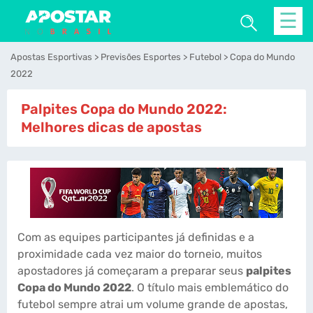
☰
Apostas Esportivas
Previsões Esportes
Futebol
Copa do Mundo
2022
Palpites Copa do Mundo 2022:
Melhores dicas de apostas
Com as equipes participantes já definidas e a
proximidade cada vez maior do torneio, muitos
apostadores já começaram a preparar seus
palpites
Copa do Mundo 2022
. O título mais emblemático do
futebol sempre atrai um volume grande de apostas,