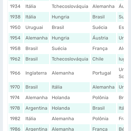
1934
Itália
Tchecoslováquia
Alemanha
Áustr
1938
Itália
Hungria
Brasil
Suéc
1950
Uruguai
Brasil
Suécia
Espa
1954
Alemanha
Hungria
Áustria
Urug
1958
Brasil
Suécia
França
Alem
1962
Brasil
Tchecoslováquia
Chile
Iugos
Uniã
1966
Inglaterra
Alemanha
Portugal
Sovié
1970
Brasil
Itália
Alemanha
Urug
1974
Alemanha
Holanda
Polônia
Brasil
1978
Argentina
Holanda
Brasil
Itália
1982
Itália
Alemanha
Polônia
Fran
1986
Argentina
Alemanha
França
Bélgi