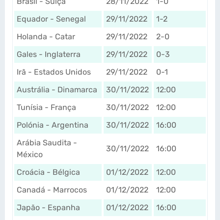
Brasil - Suíça
28/11/2022
1-0
Equador - Senegal
29/11/2022
1-2
Holanda - Catar
29/11/2022
2-0
Gales - Inglaterra
29/11/2022
0-3
Irã - Estados Unidos
29/11/2022
0-1
Austrália - Dinamarca
30/11/2022
12:00
Tunísia - França
30/11/2022
12:00
Polónia - Argentina
30/11/2022
16:00
Arábia Saudita -
30/11/2022
16:00
México
Croácia - Bélgica
01/12/2022
12:00
Canadá - Marrocos
01/12/2022
12:00
Japão - Espanha
01/12/2022
16:00