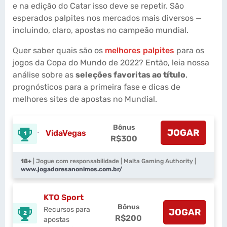
e na edição do Catar isso deve se repetir. São
esperados palpites nos mercados mais diversos —
incluindo, claro, apostas no campeão mundial.
Quer saber quais são os
melhores palpites
para os
jogos da Copa do Mundo de 2022? Então, leia nossa
análise sobre as
seleções favoritas ao título
,
prognósticos para a primeira fase e dicas de
melhores sites de apostas no Mundial.
Bônus
JOGAR
VidaVegas
1
R$300
18+
| Jogue com responsabilidade | Malta Gaming Authority |
www.jogadoresanonimos.com.br/
KTO Sport
Bônus
Recursos para
JOGAR
2
R$200
apostas