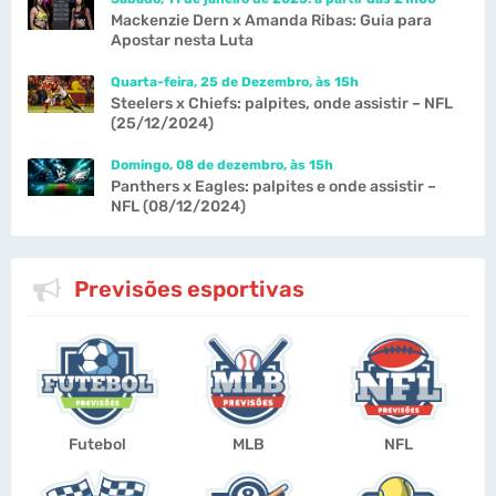
Mackenzie Dern x Amanda Ribas: Guia para
Apostar nesta Luta
Quarta-feira, 25 de Dezembro, às 15h
Steelers x Chiefs: palpites, onde assistir – NFL
(25/12/2024)
Domingo, 08 de dezembro, às 15h
Panthers x Eagles: palpites e onde assistir –
NFL (08/12/2024)
Previsões esportivas
Futebol
MLB
NFL