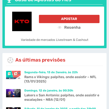
APOSTAR
Resenha
Variedade de mercados Livestream & Cashout
As últimas previsões
Segunda-feira, 13 de Janeiro, às 22h
Rams x Vikings: palpites, onde assistir – NFL
(13/01/2025)
Domingo, 12 de janeiro, às 00:30h
Lakers x San Antonio: palpites, onde assistir e
escalações – NBA (12/01)
Sábado, 11 de janeiro de 2025. a partir das 21h00