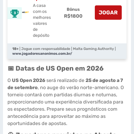
A casa
Bônus
com os
JOGAR
3
R$1800
melhores
valores
de
depósito
18+
| Jogue com responsabilidade | Malta Gaming Authority |
www.jogadoresanonimos.com.br/
📅 Datas de US Open em 2026
O
US Open 2026
será realizado de
25 de agosto a 7
de setembro
, no auge do verão norte-americano. O
torneio contará com partidas diurnas e noturnas,
proporcionando uma experiência diversificada para
os espectadores. Prepare seus prognósticos com
antecedência para aproveitar ao máximo as
oportunidades de apostas.