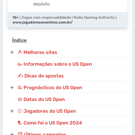
depósito
18+
| Jogue com responsabilidade | Malta Gaming Authority |
www.jogadoresanonimos.com.br/
Índice
+
🎾 Melhores sites
👟 Informações sobre o US Open
✍️ Dicas de apostas
+
📝 Prognósticos do US Open
📅 Datas do US Open
+
🥎 Jogadores do US Open
🏸 Como foi o US Open 2024
+
🏆 Últimos campeões