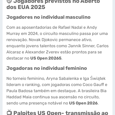
🥎 Jogadores previstos no Aberto
dos EUA 2025
Jogadores no individual masculino
Com as aposentadorias de Rafael Nadal e Andy
Murray em 2024, o circuito masculino passa por uma
renovação. Novak Djokovic permanece ativo,
enquanto jovens talentos como Jannik Sinner, Carlos
Alcaraz e Alexander Zverev estão prontos para se
destacar no
US Open 20265
.
Jogadoras no individual feminino
No torneio feminino, Aryna Sabalenka e Iga Świątek
lideram o ranking, com jogadoras como Coco Gauff e
Paula Badosa também em destaque. A brasileira Bia
Haddad Maia continua sua ascensão no circuito,
sendo uma presença notável no
US Open 2026
.
📺 Palpites US Open- transmissão ao