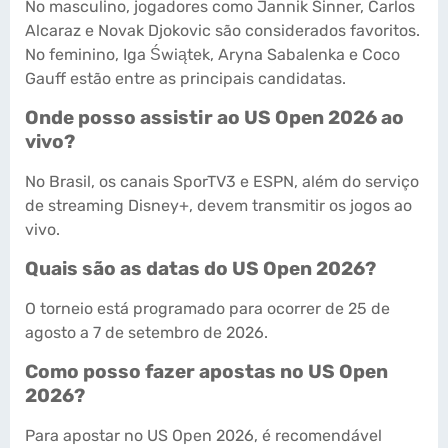
No masculino, jogadores como Jannik Sinner, Carlos
Alcaraz e Novak Djokovic são considerados favoritos.
No feminino, Iga Świątek, Aryna Sabalenka e Coco
Gauff estão entre as principais candidatas.
Onde posso assistir ao US Open 2026 ao
vivo?
No Brasil, os canais SporTV3 e ESPN, além do serviço
de streaming Disney+, devem transmitir os jogos ao
vivo.
Quais são as datas do US Open 2026?
O torneio está programado para ocorrer de 25 de
agosto a 7 de setembro de 2026.
Como posso fazer apostas no US Open
2026?
Para apostar no US Open 2026, é recomendável